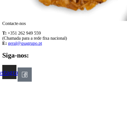
Contacte-nos
T:
+351 262 949 559
(Chamada para a rede fixa nacional)
E:
geral@qsagrupo.pt
Siga-nos:
nstagram