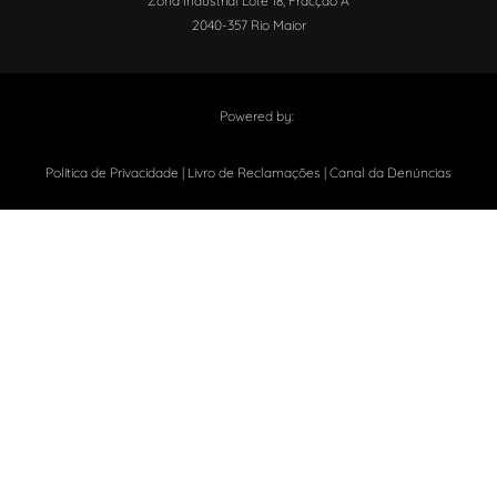
Zona Industrial Lote 18, Fracção A
2040-357 Rio Maior
Powered by: ​
Política de Privacidade
|
Livro de Reclamações
|
Canal da Denúncias