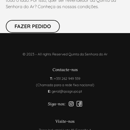
todo o lado. Por isso, quer ser revendedor da Quinta da
Senhora do Ar? Conheça as nossas condições.
FAZER PEDIDO
© 2023 – All rights Reserved Quinta da Senhora do Ar
Contacte-nos
T:
+351 262 949 559
(Chamada para a rede fixa nacional)
E:
geral@qsagrupo.pt
Siga-nos:
Visite-nos