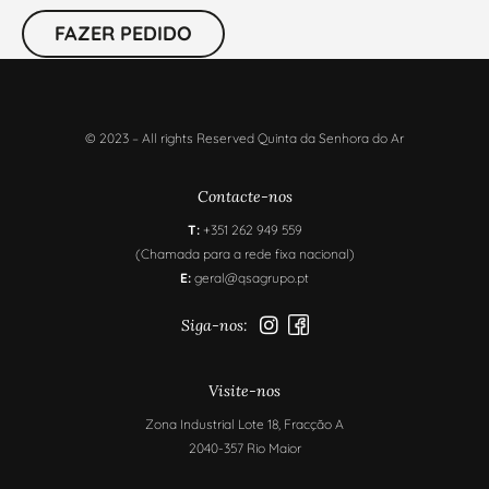
FAZER PEDIDO
© 2023 – All rights Reserved Quinta da Senhora do Ar
Contacte-nos
T:
+351 262 949 559
(Chamada para a rede fixa nacional)
E:
geral@qsagrupo.pt
Siga-nos:
Visite-nos
Zona Industrial Lote 18, Fracção A
2040-357 Rio Maior