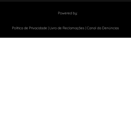
Powered by: ​
Política de Privacidade
|
Livro de Reclamações
|
Canal da Denúncias