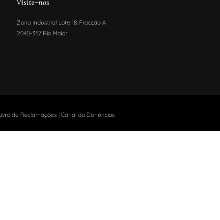
Visite-nos
Zona Industrial Lote 18, Fracção A
2040-357 Rio Maior
Livro de Reclamações
|
Canal da Denúncias