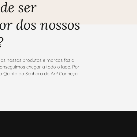
de ser
or dos nossos
?
os nossos produtos e marcas faz a
onseguimos chegar a todo o lado. Por
 da Quinta da Senhora do Ar? Conheça