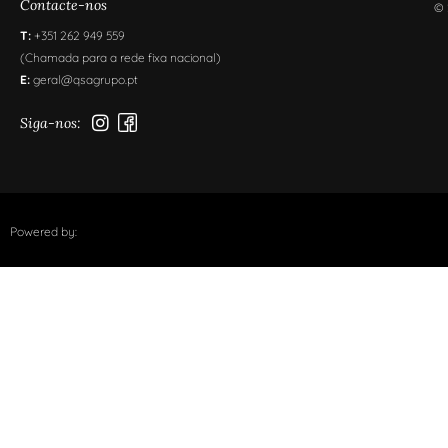
Contacte-nos
© 
T:
+351 262 949 559
(Chamada para a rede fixa nacional)
E:
geral@qsagrupo.pt
Siga-nos:
Powered by: ​