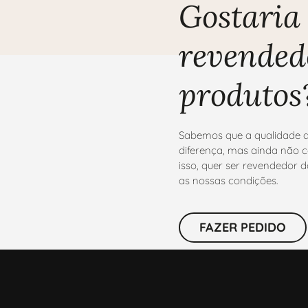
Gostaria 
revended
produtos
Sabemos que a qualidade d
diferença, mas ainda não c
isso, quer ser revendedor
as nossas condições.
FAZER PEDIDO