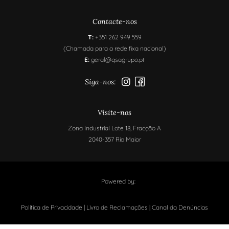
Contacte-nos
T:
+351 262 949 559
(Chamada para a rede fixa nacional)
E:
geral@qsagrupo.pt
Siga-nos:
Visite-nos
Zona Industrial Lote 18, Fracção A
2040-357 Rio Maior
Powered by: ​
Política de Privacidade
|
Livro de Reclamações
|
Canal da Denúncias