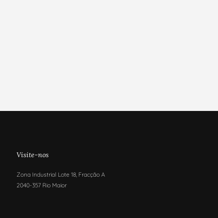
Visite-nos
Zona Industrial Lote 18, Fracção A
2040-357 Rio Maior