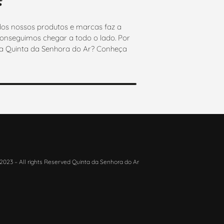
os nossos produtos e marcas faz a
onseguimos chegar a todo o lado. Por
 da Quinta da Senhora do Ar? Conheça
2023 – All rights Reserved Quinta da Senhora do Ar