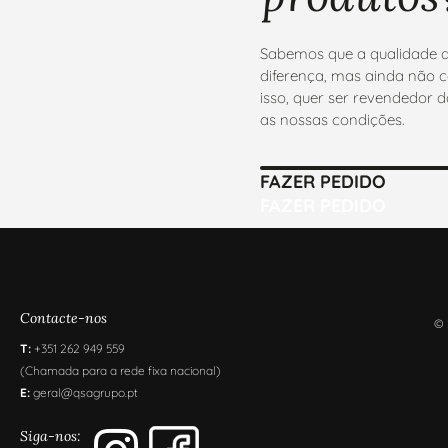
Sabemos que a qualidade d
diferença, mas ainda não c
isso, quer ser revendedor
as nossas condições.
FAZER PEDIDO
FAZER PEDIDO
Contacte-nos
© 
T:
+351 262 949 559
(Chamada para a rede fixa nacional)
E:
geral@qsagrupo.pt
Siga-nos: