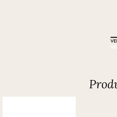
VE
VE
Prod