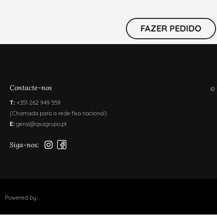
FAZER PEDIDO
Contacte-nos
© 
T:
+351 262 949 559
(Chamada para a rede fixa nacional)
E:
geral@qsagrupo.pt
Siga-nos:
Powered by: ​