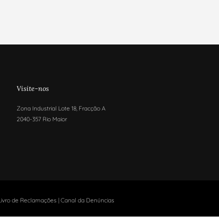
Visite-nos
Zona Industrial Lote 18, Fracção A
2040-357 Rio Maior
Livro de Reclamações
|
Canal da Denúncias