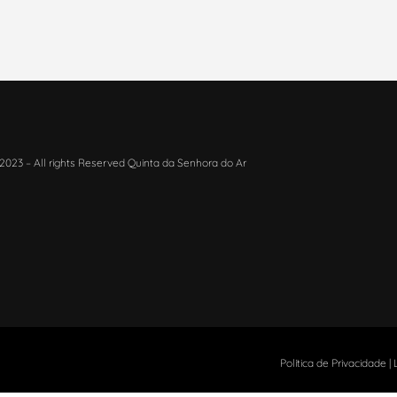
2023 – All rights Reserved Quinta da Senhora do Ar
Política de Privacidade
|