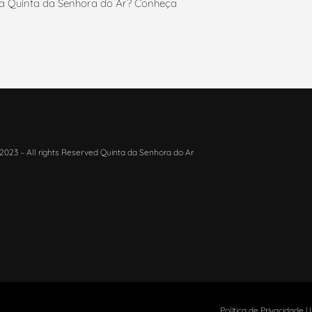
 da Quinta da Senhora do Ar? Conheça
2023 – All rights Reserved Quinta da Senhora do Ar
Política de Privacidade
|