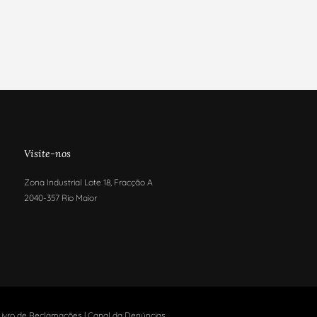
Visite-nos
Zona Industrial Lote 18, Fracção A
2040-357 Rio Maior
Livro de Reclamações
|
Canal da Denúncias