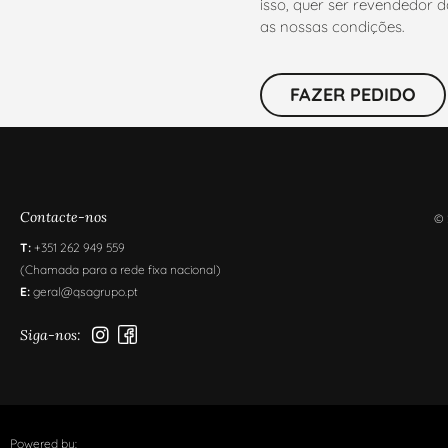
isso, quer ser revendedor
as nossas condições.
FAZER PEDIDO
Contacte-nos
© 
T:
+351 262 949 559
(Chamada para a rede fixa nacional)
E:
geral@qsagrupo.pt
Siga-nos:
Powered by: ​